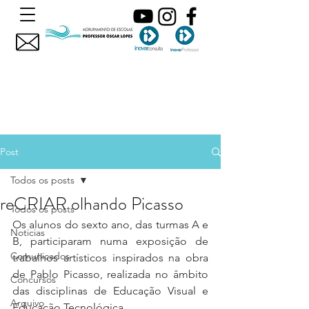
Post
Todos os posts
reCRIAR olhando Picasso
Todos os posts
Os alunos do sexto ano, das turmas A e 
Noticias
B, participaram numa exposição de 
Comunicados
trabalhos artísticos inspirados na obra 
de Pablo Picasso, realizada no âmbito 
Concursos
das disciplinas de Educação Visual e 
Arquivo
Educação Tecnológica. 