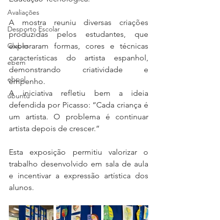
Avaliações
A mostra reuniu diversas criações 
Desporto Escolar
produzidas pelos estudantes, que 
Clubes
exploraram formas, cores e técnicas 
características do artista espanhol, 
ebem
demonstrando criatividade e 
ebpol
empenho. 
A iniciativa refletiu bem a ideia 
ubuntu
defendida por Picasso: “Cada criança é 
um artista. O problema é continuar 
artista depois de crescer.”  
Esta exposição permitiu valorizar o 
trabalho desenvolvido em sala de aula 
e incentivar a expressão artística dos 
alunos.  