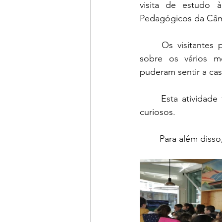
visita de estudo 
Pedagógicos da Câma
	Os visitantes puderam ouvir falar sobre energias renováveis, assistiram a um vídeo 
sobre os vários m
puderam sentir a ca
	Esta atividade teve um caráter formativo e os alunos mostraram-se muito atentos e 
curiosos.
	Para além disso