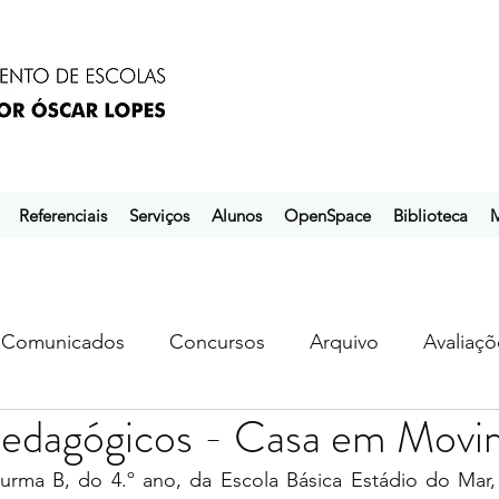
Referenciais
Serviços
Alunos
OpenSpace
Biblioteca
M
Comunicados
Concursos
Arquivo
Avaliaçõ
Pedagógicos - Casa em Mov
s
ebem
ebpol
ubuntu