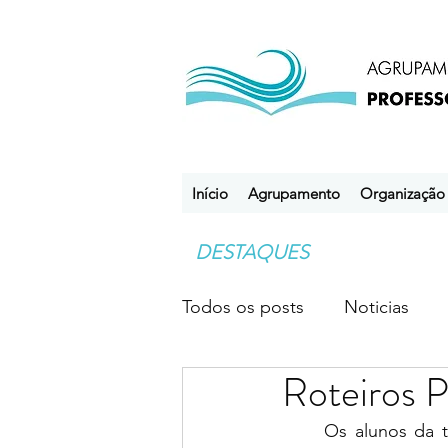
Início
Agrupamento
Organização
DESTAQUES
Todos os posts
Noticias
Roteiros 
Desporto Escolar
Clube
	Os alunos da turma B, do 4.º ano, da Escola Básica Estádio do Mar, realizaram uma 