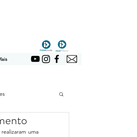
ais
es
imento