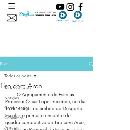
Post
Todos os posts
Tiro com Arco
Todos os posts
	O Agrupamento de Escolas 
Noticias
Professor Óscar Lopes recebeu, no dia 
Comunicados
15 de março, no âmbito do Desporto 
Escolar, o primeiro encontro do 
Concursos
quadro competitivo de Tiro com Arco, 
Arquivo
da Direção Regional de Educação do 