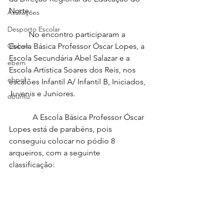
Norte.
Avaliações
Desporto Escolar
	No encontro participaram a 
Clubes
Escola Básica Professor Óscar Lopes, a 
Escola Secundária Abel Salazar e a 
ebem
Escola Artística Soares dos Reis, nos 
ebpol
escalões Infantil A/ Infantil B, Iniciados, 
Juvenis e Juniores.
ubuntu
            A Escola Básica Professor Óscar 
Lopes está de parabéns, pois 
conseguiu colocar no pódio 8 
arqueiros, com a seguinte 
classificação: 