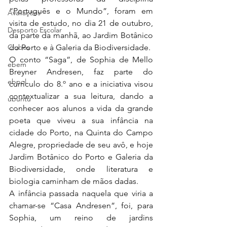
“Português e o Mundo”, foram em 
Avaliações
visita de estudo, no dia 21 de outubro, 
Desporto Escolar
da parte da manhã, ao Jardim Botânico 
Clubes
do Porto e à Galeria da Biodiversidade.
O conto “Saga”, de Sophia de Mello 
ebem
Breyner Andresen, faz parte do 
ebpol
currículo do 8.º ano e a iniciativa visou 
contextualizar a sua leitura, dando a 
ubuntu
conhecer aos alunos a vida da grande 
poeta que viveu a sua infância na 
cidade do Porto, na Quinta do Campo 
Alegre, propriedade de seu avô, e hoje 
Jardim Botânico do Porto e Galeria da 
Biodiversidade, onde literatura e 
biologia caminham de mãos dadas. 
A infância passada naquela que viria a 
chamar-se “Casa Andresen”, foi, para 
Sophia, um reino de jardins 