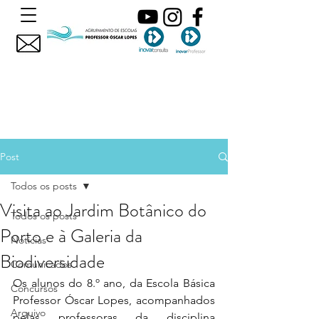
Post
Todos os posts
Visita ao Jardim Botânico do
Todos os posts
Porto e à Galeria da
Noticias
Biodiversidade
Comunicados
Os alunos do 8.º ano, da Escola Básica 
Concursos
Professor Óscar Lopes, acompanhados 
Arquivo
pelas professoras da disciplina 