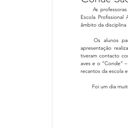
	As professoras Mónica Rito e Sílvia Freitas levaram a turma B do 5.º ano a visitar a 
Escola Profissiona
âmbito da disciplina
	Os alunos participaram na “Oficina de pão” com a ajuda da D. Ju e, com a 
apresentação realiz
tiveram contacto co
aves e o “Conde” –
recantos da escola e 
	Foi um dia muit