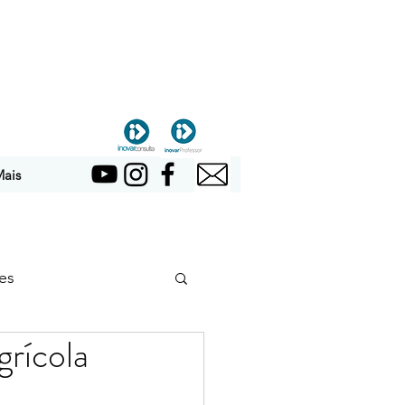
ais
es
grícola