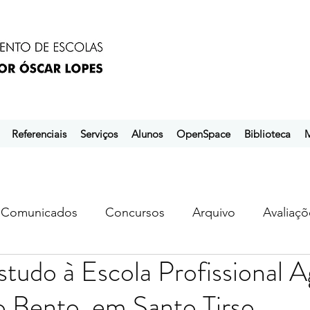
Referenciais
Serviços
Alunos
OpenSpace
Biblioteca
M
Comunicados
Concursos
Arquivo
Avaliaçõ
estudo à Escola Profissional A
s
ebem
ebpol
ubuntu
 Bento, em Santo Tirso