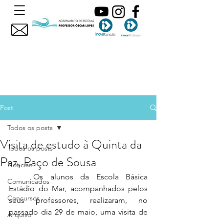
Post
Todos os posts
Visita de estudo à Quinta da
Todos os posts
Paz, Paço de Sousa
Noticias
Os alunos da Escola Básica 
Comunicados
Estádio do Mar, acompanhados pelos 
Concursos
seus professores, realizaram, no 
passado dia 29 de maio, uma visita de 
Arquivo