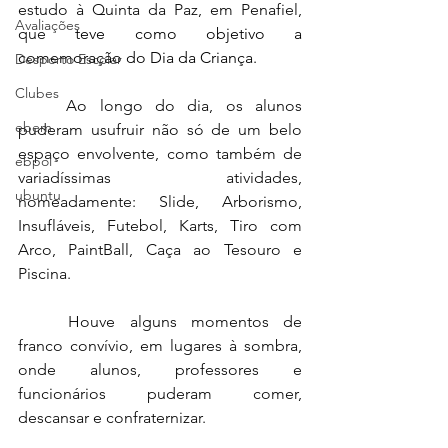
estudo à Quinta da Paz, em Penafiel, 
Avaliações
que
 teve como objetivo a 
comemoração do Dia da Criança.
Desporto Escolar
Clubes
	Ao longo do dia, os alunos 
ebem
puderam usufruir não só de um belo 
espaço envolvente, como também de 
ebpol
variadíssimas atividades, 
ubuntu
nomeadamente: Slide, Arborismo, 
Insufláveis, Futebol, Karts, Tiro com 
Arco, PaintBall, Caça ao Tesouro e 
Piscina.
	Houve alguns momentos de 
franco convívio, em lugares à sombra, 
onde alunos, professores e 
funcionários puderam comer, 
descansar e confraternizar.