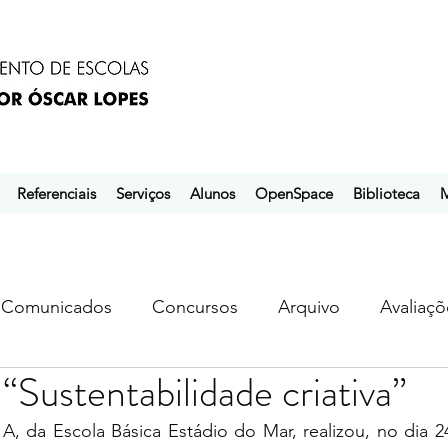
Referenciais
Serviços
Alunos
OpenSpace
Biblioteca
M
Comunicados
Concursos
Arquivo
Avaliaçõ
Sustentabilidade criativa”
s
ebem
ebpol
ubuntu