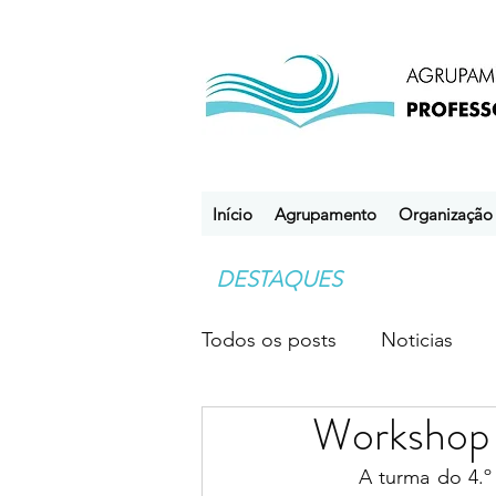
Início
Agrupamento
Organização
DESTAQUES
Todos os posts
Noticias
Workshop “
Desporto Escolar
Clube
	A turma do 4.º A, da Escola Básica Estádio do Mar, realizou, no dia 24 de novembro,  