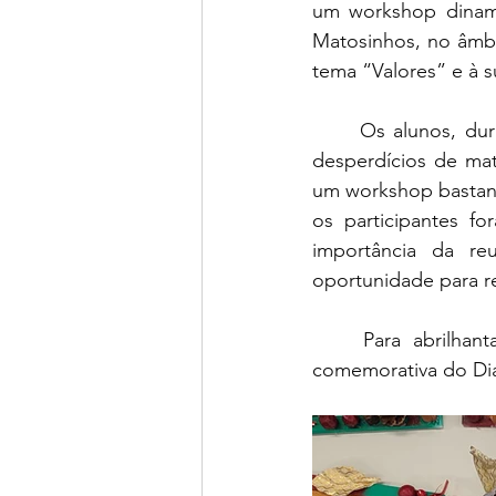
um workshop dinami
Matosinhos, no âmbi
tema “Valores” e à s
	Os alunos, durante duas horas, criaram molduras alusivas ao Natal. Foram utilizados 
desperdícios de mat
um workshop bastant
os participantes fo
importância da re
oportunidade para re
	Para abrilhantar ainda mais, colocamos na nossa moldura a fotografia da turma 
comemorativa do Dia