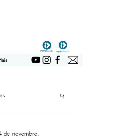
ais
es