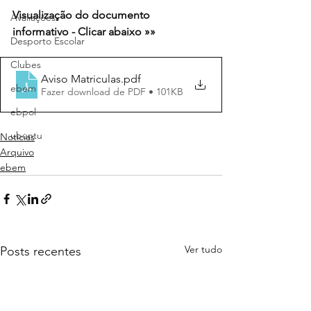
Visualização do documento 
Avaliações
informativo - Clicar abaixo »»
Desporto Escolar
Clubes
Aviso Matriculas
.pdf
ebem
Fazer download de PDF • 101KB
ebpol
ubuntu
Noticias
Arquivo
ebem
Ver tudo
Posts recentes