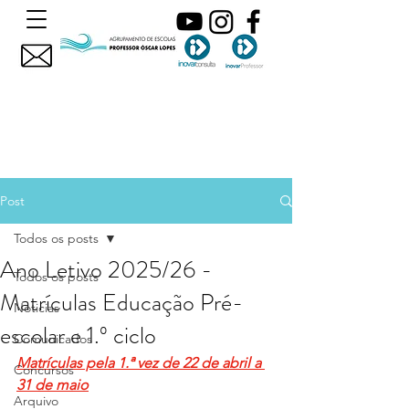
Post
Todos os posts
Ano Letivo 2025/26 -
Todos os posts
Matrículas Educação Pré-
Noticias
escolar e 1.º ciclo
Comunicados
Matrículas pela 1.ª vez de 22 de abril a 
Concursos
31 de maio
Arquivo