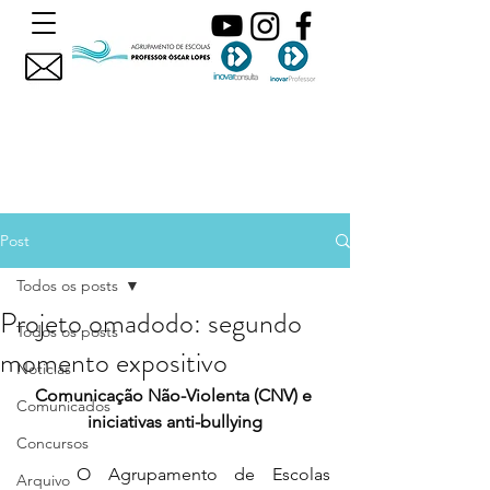
Post
Todos os posts
Projeto omadodo: segundo
Todos os posts
momento expositivo
Noticias
Comunicação Não-Violenta (CNV) e 
Comunicados
iniciativas anti-bullying
Concursos
	O Agrupamento de Escolas 
Arquivo