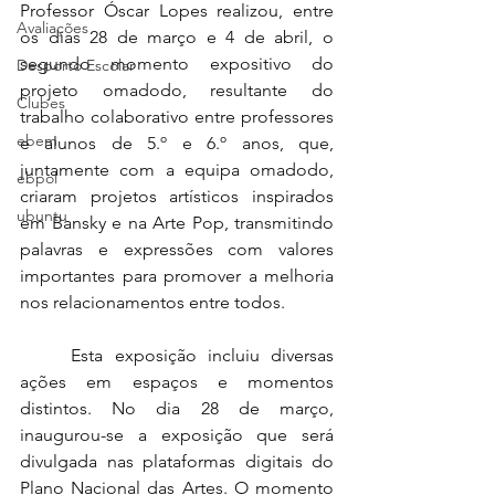
Professor Óscar Lopes realizou, entre 
Avaliações
os dias 28 de março e 4 de abril, o 
segundo momento expositivo do 
Desporto Escolar
projeto omadodo, resultante do 
Clubes
trabalho colaborativo entre professores 
ebem
e alunos de 5.º e 6.º anos, que, 
juntamente com a equipa omadodo, 
ebpol
criaram projetos artísticos inspirados 
ubuntu
em Bansky e na Arte Pop, transmitindo 
palavras e expressões com valores 
importantes para promover a melhoria 
nos relacionamentos entre todos. 
	Esta exposição incluiu diversas 
ações em espaços e momentos 
distintos. No dia 28 de março, 
inaugurou-se a exposição que será 
divulgada nas plataformas digitais do 
Plano Nacional das Artes. O momento 